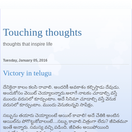
Touching thoughts
thoughts that inspire life
Tuesday, January 05, 2016
Victory in telugu
దేనికైనా కాలం కలసి రావాలి. అందరికీ అవకాశం కల్పిస్తాడు దేవుడు.
అందుకోసం వెయిట్‌ చెయ్యాలన్నారు.అలాగే నాటకం చూడాల్సి వస్తే
ముందు వరుసలో కూర్చుంటాం. అదే సినిమా చూడాల్సి వస్తే వెనుక
వరుసలో కూర్చుంటాం. ముందు వెనుకలన్నవి సాపేక్షం.
సబ్బును తయారు చెయ్యాలంటే ఆయిల్‌ కావాలి! అదే చేతికి అంటిన
ఆయిల్‌ను పోగొట్టుకోవాలంటే…సబ్బు కావాలి.చిత్రంగా లేదు? జీవితమూ
ఇంతే అన్నారు. సమస్య వచ్చి పడింది. జీవితం అయిపోయింది