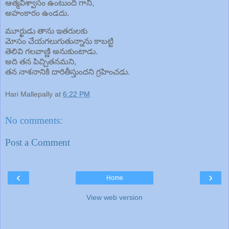
ఆత్మవిశ్వాసం ఉంటుంది గానీ,
అహంకారం ఉండదు.
మూర్ఖుడు తాను ఇతరులకు
మోసం చేయగలుగుతున్నాను కాబట్టి
తెలివి గలవాణ్ణి అనుకుంటాడు.
అది తన పిచ్చితనమని,
తన నాశనానికి దారితీస్తుందని గ్రహించడు.
Hari Mallepally
at
6:22 PM
No comments:
Post a Comment
‹
›
Home
View web version