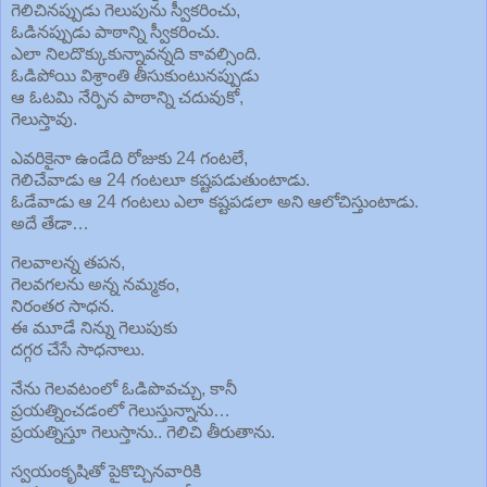
గెలిచినప్పుడు గెలుపును స్వీకరించు,
ఓడినప్పుడు పాఠాన్ని స్వీకరించు.
ఎలా నిలదొక్కుకున్నావన్నది కావల్సింది.
ఓడిపోయి విశ్రాంతి తీసుకుంటునప్పుడు
ఆ ఓటమి నేర్పిన పాఠాన్ని చదువుకో,
గెలుస్తావు.
ఎవరికైనా ఉండేది రోజుకు 24 గంటలే,
గెలిచేవాడు ఆ 24 గంటలూ కష్టపడుతుంటాడు.
ఓడేవాడు ఆ 24 గంటలు ఎలా కష్టపడలా అని ఆలోచిస్తుంటాడు.
అదే తేడా…
గెలవాలన్న తపన,
గెలవగలను అన్న నమ్మకం,
నిరంతర సాధన.
ఈ మూడే నిన్ను గెలుపుకు
దగ్గర చేసే సాధనాలు.
నేను గెలవటంలో ఓడిపొవచ్చు, కానీ
ప్రయత్నించడంలో గెలుస్తున్నాను…
ప్రయత్నిస్తూ గెలుస్తాను.. గెలిచి తీరుతాను.
స్వయంకృషితో పైకొచ్చినవారికి