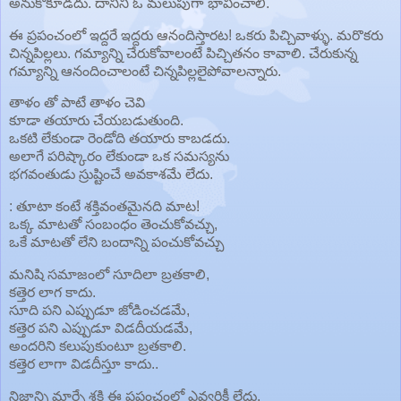
అనుకోకూడదు. దానిని ఓ మలుపుగా భావించాలి.
ఈ ప్రపంచంలో ఇద్దరే ఇద్దరు ఆనందిస్తారట! ఒకరు పిచ్చివాళ్ళు. మరొకరు
చిన్నపిల్లలు. గమ్యాన్ని చేరుకోవాలంటే పిచ్చితనం కావాలి. చేరుకున్న
గమ్యాన్ని ఆనందించాలంటే చిన్నపిల్లలైపోవాలన్నారు.
తాళం తో పాటే తాళం చెవి
కూడా తయారు చేయబడుతుంది.
ఒకటి లేకుండా రెండోది తయారు కాబడదు.
అలాగే పరిష్కారం లేకుండా ఒక సమస్యను
భగవంతుడు స్రుష్టించే అవకాశమే లేదు.
: తూటా కంటే శక్తివంతమైనది మాట!
ఒక్క మాటతో సంబంధం తెంచుకోవచ్చు,
ఒకే మాటతో లేని బందాన్ని పంచుకోవచ్చు
మనిషి సమాజంలో సూదిలా బ్రతకాలి,
కత్తెర లాగ కాదు.
సూది పని ఎప్పుడూ జోడించడమే,
కత్తెర పని ఎప్పుడూ విడదీయడమే,
అందరిని కలుపుకుంటూ బ్రతకాలి.
కత్తెర లాగా విడదీస్తూ కాదు..
నిజాన్ని మార్చే శక్తి ఈ ప్రపంచంలో ఎవ్వరికీ లేదు,