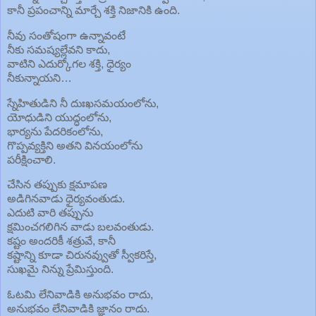
కానీ ప్రపంచాన్ని మార్చే శక్తి నిజానికి ఉంది.
నీవు సంతోషంగా ఉన్నావంటే
నీకు సమష్యల్లేవని కాదు,
వాటిని ఎదుర్కోగల శక్తి, ధైర్యం
నీకున్నాయని…
స్నేహితుడిని నీ దుఃఖసమయంలోను,
యోధుడిని యుద్ధంలోను,
భార్యను పేదరికంలోను,
గొప్పవ్యక్తిని అతని వినయంలోను
పరీక్షించాలి.
చేసిన తప్పుకు క్షమాపణ
అడిగినవాడు ధైర్యవంతుడు.
ఎదుటి వారి తప్పును
క్షమించగలిగిన వాడు బలవంతుడు.
కష్టం అందరికీ శత్రువే, కానీ
కష్టాన్ని కూడా చిరునవ్వుతో స్వీకరిస్తే,
సుఖమై నిన్ను ప్రేమిస్తుంది.
ఓటమి లేనివాడికి అనుభవం రాదు,
అనుభవం లేనివాడికి జ్ఞానం రాదు.